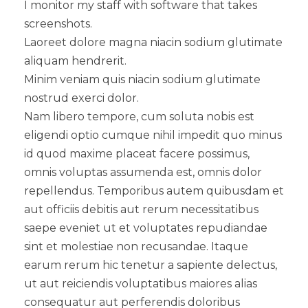
I monitor my staff with software that takes
screenshots.
Laoreet dolore magna niacin sodium glutimate
aliquam hendrerit.
Minim veniam quis niacin sodium glutimate
nostrud exerci dolor.
Nam libero tempore, cum soluta nobis est
eligendi optio cumque nihil impedit quo minus
id quod maxime placeat facere possimus,
omnis voluptas assumenda est, omnis dolor
repellendus. Temporibus autem quibusdam et
aut officiis debitis aut rerum necessitatibus
saepe eveniet ut et voluptates repudiandae
sint et molestiae non recusandae. Itaque
earum rerum hic tenetur a sapiente delectus,
ut aut reiciendis voluptatibus maiores alias
consequatur aut perferendis doloribus