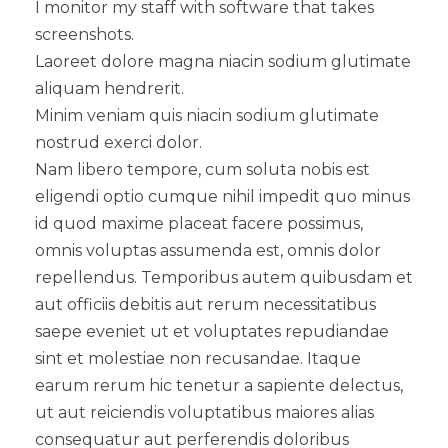
I monitor my staff with software that takes
screenshots.
Laoreet dolore magna niacin sodium glutimate
aliquam hendrerit.
Minim veniam quis niacin sodium glutimate
nostrud exerci dolor.
Nam libero tempore, cum soluta nobis est
eligendi optio cumque nihil impedit quo minus
id quod maxime placeat facere possimus,
omnis voluptas assumenda est, omnis dolor
repellendus. Temporibus autem quibusdam et
aut officiis debitis aut rerum necessitatibus
saepe eveniet ut et voluptates repudiandae
sint et molestiae non recusandae. Itaque
earum rerum hic tenetur a sapiente delectus,
ut aut reiciendis voluptatibus maiores alias
consequatur aut perferendis doloribus